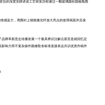
妆背后的深度安静讲述工艺研发历程通过一颗玻璃圆柱隐喻氛围
热情感染力，周围衬上细致微光纤放大亮点的使用画面并且保
了品牌革新意志传播发展一个最具辨识注解点甚至造就回忆定
高影响力而不复杂操作困难取舍标准直接表达共识优质作稿件
l