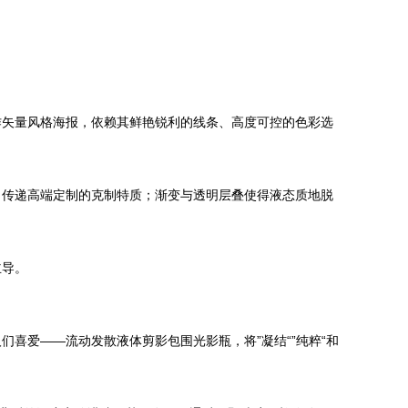
作矢量风格海报，依赖其鲜艳锐利的线条、高度可控的色彩选
力传递高端定制的克制特质；渐变与透明层叠使得液态质地脱
主导。
喜爱——流动发散液体剪影包围光影瓶，将”凝结“”纯粹“和