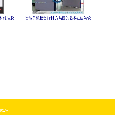
术 纯硅胶
智能手机柜台订制 方与圆的艺术在建筑设
魅力
计中绽放
01室