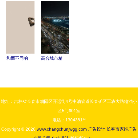
业遗迹中流
「半身缘」
性光雕艺术
与圆的艺术
转
画册设计方
纯硅胶霓虹
在建筑设计
案深度解析
灯带与发光
中绽放
字的定制魅
力
和而不同的
高合城市精
创意脑洞
品工厂 建
广告设计欣
筑设计彰显
赏
新能源汽车
头部企业实
地址：吉林省长春市朝阳区开运街4号中油管道长春矿区工农大路输油小
力
区5门601室
电话：1304381**
Copyright © 2026
www.changchunjwgg.com
广告设计
长春市家维广告