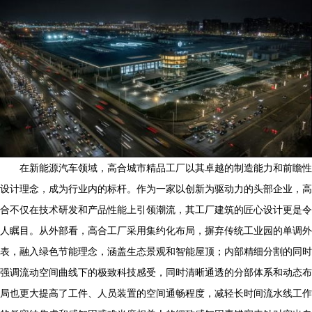
在新能源汽车领域，高合城市精品工厂以其卓越的制造能力和前瞻性
设计理念，成为行业内的标杆。作为一家以创新为驱动力的头部企业，高
合不仅在技术研发和产品性能上引领潮流，其工厂建筑的匠心设计更是令
人瞩目。从外部看，高合工厂采用集约化布局，摒弃传统工业园的单调外
表，融入绿色节能理念，涵盖生态景观和智能屋顶；内部精细分割的同时
强调流动空间曲线下的极致科技感受，同时清晰通透的分部体系和动态布
局也更大提高了工件、人员装置的空间通畅程度，减轻长时间流水线工作