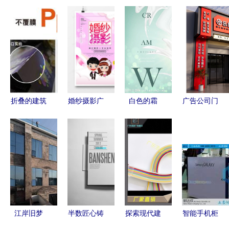
折叠的建筑
婚纱摄影广
白色的霜
广告公司门
诗 工厂设
告设计 从
寂静中的设
头设计 创
计创意产品
零到精品的
计界雕塑
意与建筑美
目录宣传广
创意与实践
学的融合
告页全解析
江岸旧梦
半数匠心铸
探索现代建
智能手机柜
当爱情在工
城境——
筑设计的柔
台订制 方