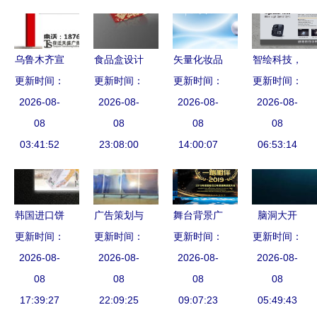
力
为“小小劳
动者”竖起
大拇指
乌鲁木齐宣
食品盒设计
矢量化妆品
智绘科技，
传栏灯箱制
更新时间：
的多维解读
更新时间：
广告海报设
更新时间：
更新时间：
悦动生活
品厂 点亮
2026-08-
实用美学与
2026-08-
计 简约中
2026-08-
——新一代
2026-08-
城市信息的
08
品牌策略的
08
的奢华与美
08
电子产品杂
08
魅力之窗
03:41:52
23:08:00
结合
14:00:07
学呈现
志海报广告
06:53:14
设计新风尚
韩国进口饼
广告策划与
舞台背景广
脑洞大开
干广告设计
更新时间：
更新时间：
传播 钱眼
告设计模板
更新时间：
广告设计与
更新时间：
攻略 从海
2026-08-
产品分类在
2026-08-
与动态素材
2026-08-
建筑艺术的
2026-08-
报到建筑广
08
建筑设计领
08
创意呈现的
08
灵感碰撞
08
告牌的全方
17:39:27
域的应用与
22:09:25
专业之选
09:07:23
05:49:43