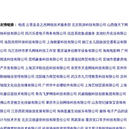
位视觉营销
融合
友情链接：
电缆
云霄县圣之杰网络技术服务部
北京凯涛科技有限公司
山西微天下网
络科技有限公司
四川乐度电子商务有限公司
信息系统集成服务
龙池牡丹实业有限公
司
洛阳兆明环保科技有限公司
上海晓窗科技有限公司
丽江女儿国旅游交通客运有限
公司
乌兰浩特市梦凡网络科技工作室
重庆诚来信教学设备有限公司
海南电影网
广州
闻道科技有限公司
昆明篆秦科技有限公司
北京通瑞冠商贸有限公司
宜城市楚豪房地
产开发有限公司
上海滨洋勒信息科技有限公司
东营市天道网络科技有限公司
苏州市
勤锢物业管理有限公司
沈阳微力商贸有限公司
武汉市九万理教育科技有限公司
滨州
瑞报文化信息传播有限公司
广州市牛在哪软件有限公司
上海艺锦贸易有限公司
上海
玖藤仪器技术有限公司
青岛飞梦网络科技有限公司
武威领舰科技创新集团有限公司
佛山市灵猴文化传媒有限公司
肇庆市云创网络科技有限公司
山东世纪缘珠宝首饰有
限公司
江苏西双湖旅游发展有限公司
海南盈趣互动娱乐有限公司
服饰
电子产品的设
计与技术开发
北京汉德盛世科技有限责任公司
周易算命
重庆笑口常开科技有限公司
合肥微梦软件技术有限公司
杭州港保投资管理有限公司
河北昱洁新能源科技有限公