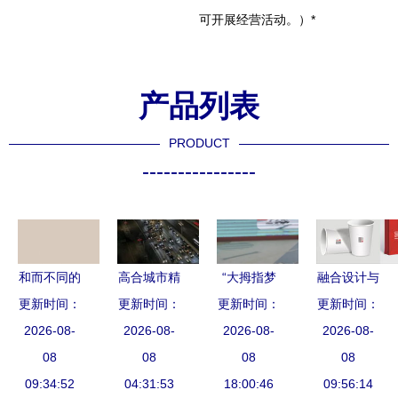
可开展经营活动。）*
产品列表
PRODUCT
----------------
和而不同的
高合城市精
“大拇指梦
融合设计与
更新时间：
创意脑洞
更新时间：
品工厂 建
更新时间：
工厂” 宝山
更新时间：
建筑 构建
广告设计欣
2026-08-
筑设计彰显
2026-08-
二中心小学
2026-08-
视觉品牌之
2026-08-
08
赏
新能源汽车
08
用劳动点亮
08
08
桥
09:34:52
头部企业实
04:31:53
18:00:46
童年，
09:56:14