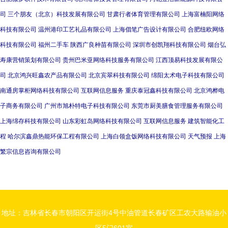
司
三个朋友（北京）科技发展有限公司
甘肃行者体育管理有限公司
上海富楠阳网络
科技有限公司
温州港印工艺礼品有限公司
上海倡笔广告设计有限公司
合肥纽欧网络
科技有限公司
福州二手车
陕西广良种苗有限公司
深圳市创凯翔科技有限公司
烟台弘
寿康营销策划有限公司
贵州巴米亚网络科技服务有限公司
江西顶易科技发展有限公
司
北京鸿兴旺鑫农产品有限公司
北京宾翠科技有限公司
绵阳太术电子科技有限公司
南通房掌柜网络科技有限公司
互联网信息服务
重庆泰冠鑫科技有限公司
北京鸿桦电
子商务有限公司
广州市旭朴特电子科技有限公司
东莞市厨美膳食管理服务有限公司
上海绵存科技有限公司
山东彩虹岛网络科技有限公司
互联网信息服务
建筑智能化工
程
哈尔滨鑫鼎热能环保工程有限公司
上海白领盒饭网络科技有限公司
天气预报
上海
繁宗信息咨询有限公司
地址：吉林省长春市朝阳区开运街4号中油管道长春矿区工农大路输油小