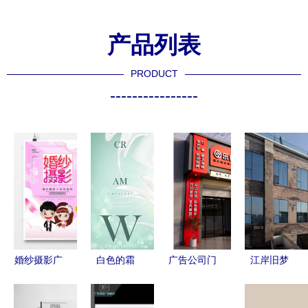
产品列表
PRODUCT
----------------
婚纱摄影广
白色的霜
广告公司门
江岸旧梦
告设计 从
寂静中的设
头设计 创
当爱情在工
零到精品的
计界雕塑
意与建筑美
业遗迹中流