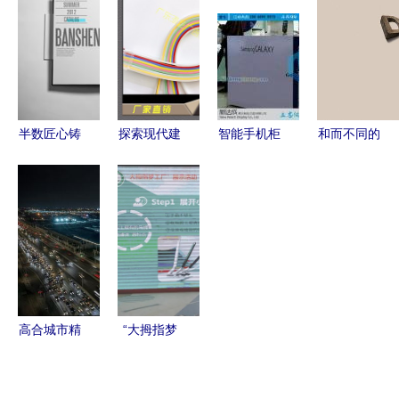
创意与实践
学的融合
转
半数匠心铸
探索现代建
智能手机柜
和而不同的
城境——
筑设计的柔
台订制 方
创意脑洞
「半身缘」
性光雕艺术
与圆的艺术
广告设计欣
画册设计方
纯硅胶霓虹
在建筑设计
赏
案深度解析
灯带与发光
中绽放
字的定制魅
力
高合城市精
“大拇指梦
品工厂 建
工厂” 宝山
筑设计彰显
二中心小学