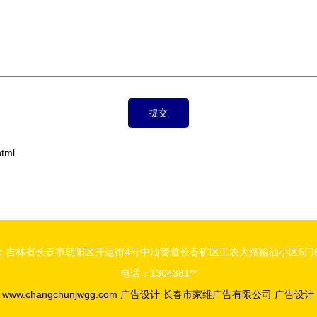
tml
：吉林省长春市朝阳区开运街4号中油管道长春矿区工农大路输油小区5门6
电话：1304381**
6
www.changchunjwgg.com
广告设计
长春市家维广告有限公司
广告设计