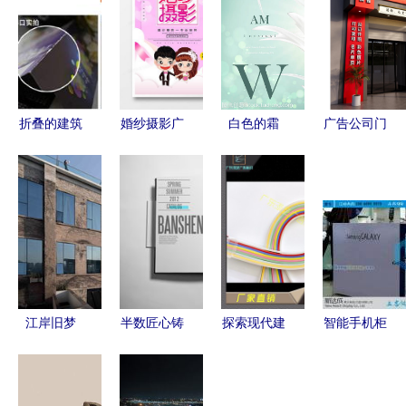
折叠的建筑
婚纱摄影广
白色的霜
广告公司门
诗 工厂设
告设计 从
寂静中的设
头设计 创
计创意产品
零到精品的
计界雕塑
意与建筑美
目录宣传广
创意与实践
学的融合
告页全解析
江岸旧梦
半数匠心铸
探索现代建
智能手机柜
当爱情在工
城境——
筑设计的柔
台订制 方
业遗迹中流
「半身缘」
性光雕艺术
与圆的艺术
转
画册设计方
纯硅胶霓虹
在建筑设计