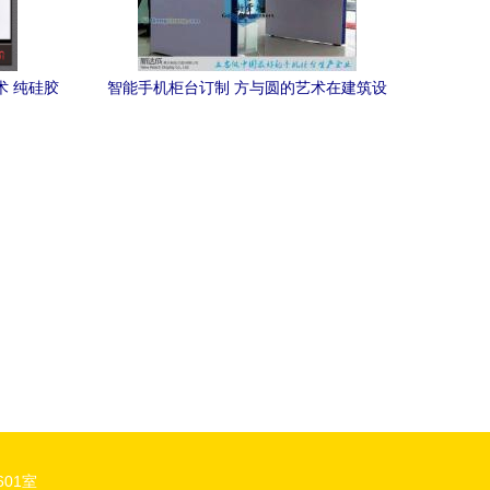
术 纯硅胶
智能手机柜台订制 方与圆的艺术在建筑设
魅力
计中绽放
01室