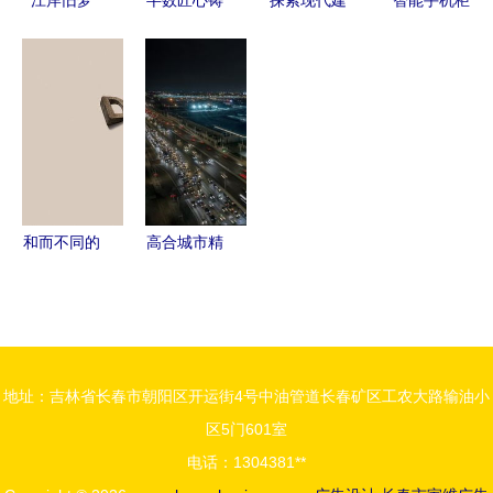
江岸旧梦
半数匠心铸
探索现代建
智能手机柜
当爱情在工
城境——
筑设计的柔
台订制 方
业遗迹中流
「半身缘」
性光雕艺术
与圆的艺术
转
画册设计方
纯硅胶霓虹
在建筑设计
案深度解析
灯带与发光
中绽放
字的定制魅
力
和而不同的
高合城市精
创意脑洞
品工厂 建
广告设计欣
筑设计彰显
赏
新能源汽车
头部企业实
地址：吉林省长春市朝阳区开运街4号中油管道长春矿区工农大路输油小
力
区5门601室
电话：1304381**