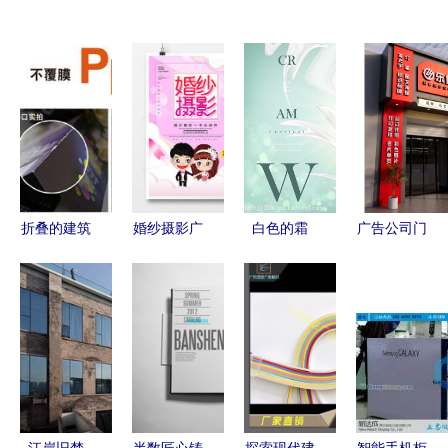
折叠的建筑
婚纱摄影广
白色的霜
广告公司门
诗 工厂设
告设计 从
寂静中的设
头设计 创
计创意产品
零到精品的
计界雕塑
意与建筑美
目录宣传广
创意与实践
学的融合
告页全解析