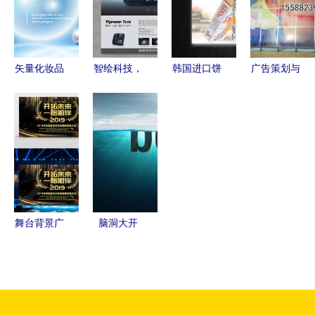
为“小小劳
动者”竖起
大拇指
矢量化妆品
智绘科技，
韩国进口饼
广告策划与
广告海报设
悦动生活
干广告设计
传播 钱眼
计 简约中
——新一代
攻略 从海
产品分类在
的奢华与美
电子产品杂
报到建筑广
建筑设计领
学呈现
志海报广告
告牌的全方
域的应用与
设计新风尚
位视觉营销
融合
舞台背景广
脑洞大开
告设计模板
广告设计与
与动态素材
建筑艺术的
创意呈现的
灵感碰撞
专业之选