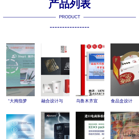
产品列表
PRODUCT
----------------
“大拇指梦
融合设计与
乌鲁木齐宣
食品盒设计
工厂” 宝山
建筑 构建
传栏灯箱制
的多维解读
二中心小学
视觉品牌之
品厂 点亮
实用美学与
用劳动点亮
桥
城市信息的
品牌策略的
童年，
魅力之窗
结合