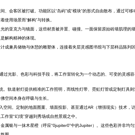
间、会客区被打破。功能区以“岛屿”或“模块”的形式自由散布，通过可
着使用场景而“解构”与转换。
光的亚克力与镜面，这些材质被并置、碰撞。一面保留原始砖墙肌理的墙
正是解构精神的体现。
设计成兼具储物与休憩的雕塑体，连接着夹层灵感图书馆与下层样品陈列
它通过光影、色彩与科技手段，将工作室转化为一个动态的、可变的灵感容
系统。轨道射灯提供精准的工作照明，而线性灯带、霓虹灯管或定制灯具
仿佛空间本身在呼吸与生长。
觉识别被融入空间。定制的地面图案、墙面投影、甚至通过AR（增强现实）技
工作室“幻境”穿越到秀场或自然景观之中。
银与一抹木星橙（呼应“0jupiter0”中的Jupiter）。这些色彩
境氛围。