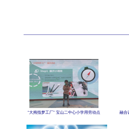
“大拇指梦工厂” 宝山二中心小学用劳动点
融合
亮童年，为“小小劳动者”竖起大拇指