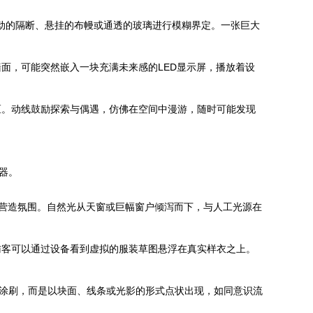
移动的隔断、悬挂的布幔或通透的玻璃进行模糊界定。一张巨大
面，可能突然嵌入一块充满未来感的LED显示屏，播放着设
区。动线鼓励探索与偶遇，仿佛在空间中漫游，随时可能发现
器。
则营造氛围。自然光从天窗或巨幅窗户倾泻而下，与人工光源在
术，访客可以通过设备看到虚拟的服装草图悬浮在真实样衣之上。
并非均匀涂刷，而是以块面、线条或光影的形式点状出现，如同意识流