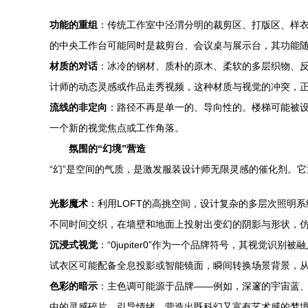
功能的重组
：传统工作室中泾渭分明的裁剪区、打版区、样衣
的中央工作台可能同时是裁剪台、会议桌与展示台，其功能随
材质的对话
：冰冷的钢材、质朴的原木、柔软的多层织物、反
计师的动态灵感或作品走秀视频，这种材质与视觉的冲突，
流线的非定向
：路径不再是单一的、导向性的。楼梯可能被
一个新的视觉焦点或工作角落。
氛围的“幻境”营造
“幻”是空间的气质，是激发服装设计师无限灵感的催化剂。
光影魔术
：利用LOFT的高挑空间，设计复杂的多层次照明
不同时间交织，在墙壁和地面上投射出变幻的阴影与形状，
沉浸式视觉
：“0jupiter0”作为一个品牌符号，其视
试衣区可能配备全息投影或智能镜面，瞬间转换场景背景，从
色彩的暗示
：主色调可能源于品牌——例如，深邃的宇宙蓝、金属
中的灵感碎片，引导情绪，营造出既科幻又富有艺术感的梦