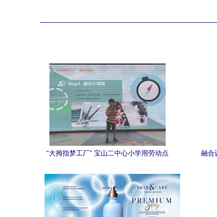
“大拇指梦工厂” 宝山二中心小学用劳动点
融合
亮童年，为“小小劳动者”竖起大拇指